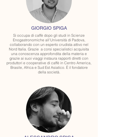
GIORGIO SPIGA
Si occupa di caffè dopo gli studi in Scienze
Enogastronomiche all’Università di Padova,
collaborando con un esperto crudista attivo nel
Nord Italia. Grazie
a corsi specialistici acquisita
una conoscenza approfondita della materia e
grazie ai suoi viaggi instaura rapporti diretti con
produttori
e cooperative di caffè in Centro America,
Brasile,
Africa e Sud Est Asiatico.
È il fondatore
della società.