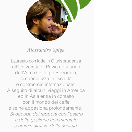
Alessandro Spiga
Laureato con lode in Giurisprudenza
all’Università di Pavia ed alunno
dell'Almo Collegio Borromeo,
si specializza in fiscalità
e commercio internazionale.
A seguito di alcuni viaggi in America
ed in Asia entra in contatto
con il mondo del caffè
e se ne appasiona profondamente.
Si occupa dei rapporti con l'estero
e della gestione commerciale
e amministrativa della società.