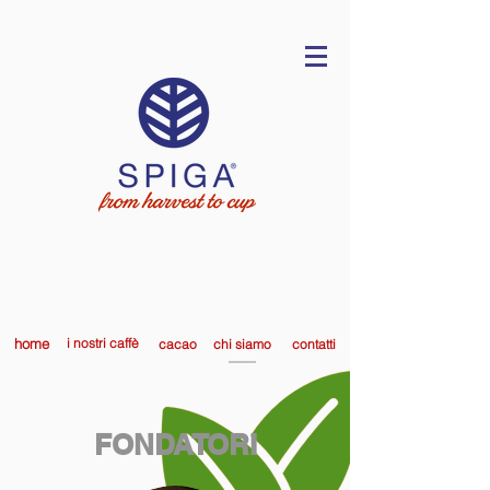
home
i nostri caffè
cacao
chi siamo
contatti
FONDATORI