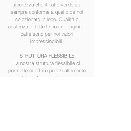
sicurezza che il caffè verde sia
sempre conforme a quello da noi
selezionato in loco. Qualità e
costanza di tutte le nostre origini di
caffè sono per noi valori
imprescindibili.
STRUTTURA FLESSIBILE
La nostra struttura flessibile ci
permette di offrire prezzi altamente
competitivi ed un servizio su misura
per qualsiasi cliente a partire
dall’artigiano del caffè fino alle
torrefazioni di più grande
dimensione.
Per noi il cliente
è al centro 24/7.
IMPEGNO SOCIALE